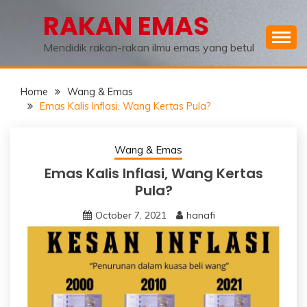
Skip
RAKAN EMAS
to
content
Mendidik rakan-rakan ilmu emas yang betul
Home
Wang & Emas
Emas Kalis Inflasi, Wang Kertas Pula?
Wang & Emas
Emas Kalis Inflasi, Wang Kertas
Pula?
October 7, 2021
hanafi