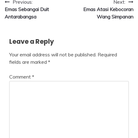
Post
Previous:
Next:
Emas Sebangai Duit
Emas Atasi Kebocoran
navigation
Antarabangsa
Wang Simpanan
Leave a Reply
Your email address will not be published.
Required
fields are marked
*
Comment
*