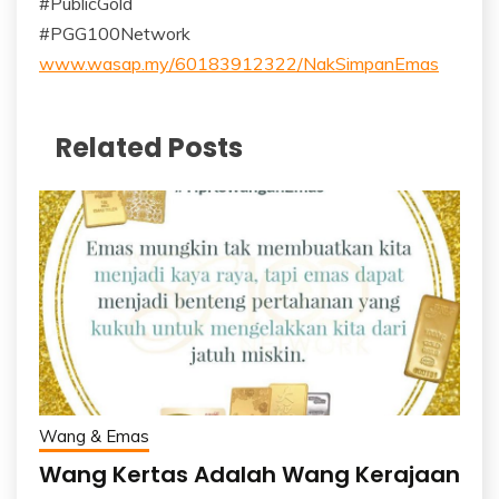
#PublicGold
#PGG100Network
www.wasap.my/60183912322/NakSimpanEmas
Related Posts
Wang & Emas
Wang Kertas Adalah Wang Kerajaan