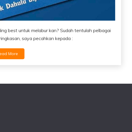
ling best untuk melabur kan? Sudah tentulah pelbagai
ringkasan, saya pecahkan kepada :
ead More