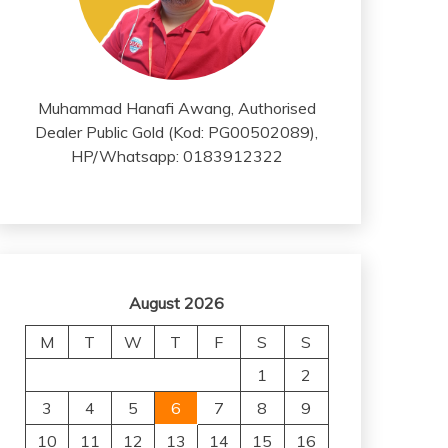
Muhammad Hanafi Awang, Authorised
Dealer Public Gold (Kod: PG00502089),
HP/Whatsapp: 0183912322
August 2026
M
T
W
T
F
S
S
1
2
3
4
5
6
7
8
9
10
11
12
13
14
15
16