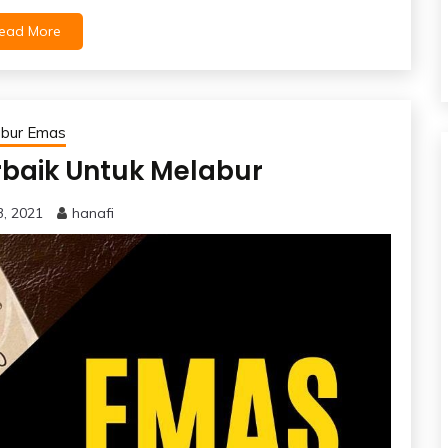
ead More
abur Emas
rbaik Untuk Melabur
3, 2021
hanafi