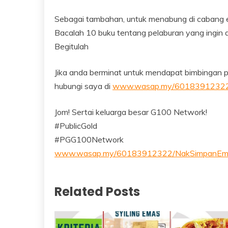
Sebagai tambahan, untuk menabung di cabang em
Bacalah 10 buku tentang pelaburan yang ingin 
Begitulah
Jika anda berminat untuk mendapat bimbingan 
hubungi saya di
www.wasap.my/60183912322
Jom! Sertai keluarga besar G100 Network!
#PublicGold
#PGG100Network
www.wasap.my/60183912322/NakSimpanEm
Related Posts