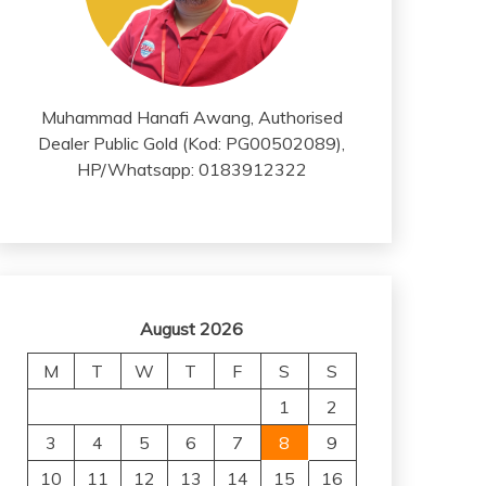
Muhammad Hanafi Awang, Authorised
Dealer Public Gold (Kod: PG00502089),
HP/Whatsapp: 0183912322
August 2026
M
T
W
T
F
S
S
1
2
3
4
5
6
7
8
9
10
11
12
13
14
15
16