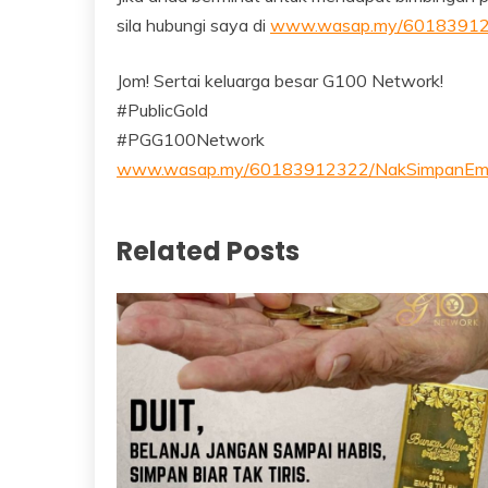
sila hubungi saya di
www.wasap.my/60183912
Jom! Sertai keluarga besar G100 Network!
#PublicGold
#PGG100Network
www.wasap.my/60183912322/NakSimpanEm
Related Posts