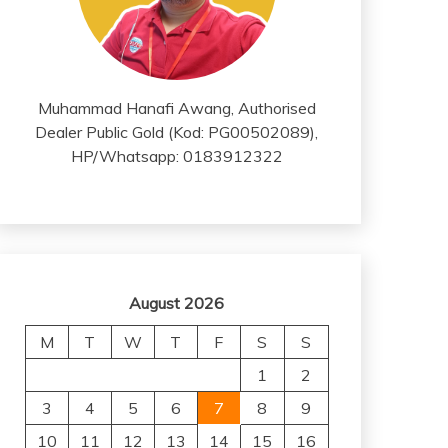
Muhammad Hanafi Awang, Authorised
Dealer Public Gold (Kod: PG00502089),
HP/Whatsapp: 0183912322
August 2026
M
T
W
T
F
S
S
1
2
3
4
5
6
7
8
9
10
11
12
13
14
15
16