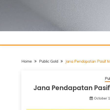
Skip
to
content
Home
Public Gold
Jana Pendapatan Pasif Me
Pub
Jana Pendapatan Pasif 
October 1