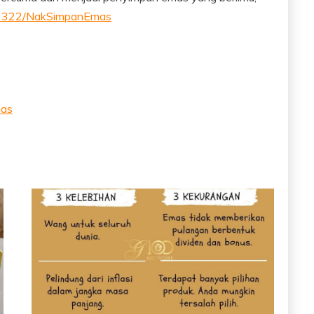
322/NakSimpanEmas
as