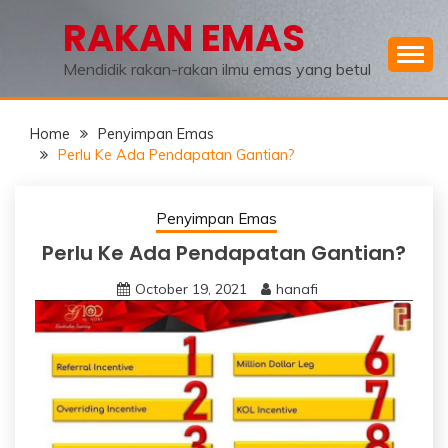
Skip
RAKAN EMAS
to
content
Mendidik rakan-rakan ilmu emas yang betul
Home
Penyimpan Emas
Perlu Ke Ada Pendapatan Gantian?
Penyimpan Emas
Perlu Ke Ada Pendapatan Gantian?
October 19, 2021
hanafi