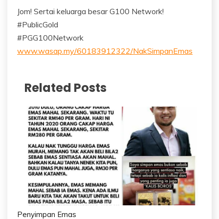
Jom! Sertai keluarga besar G100 Network!
#PublicGold
#PGG100Network
www.wasap.my/60183912322/NakSimpanEmas
Related Posts
Penyimpan Emas