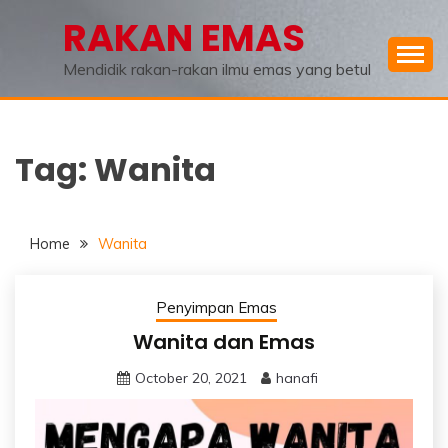
Skip
RAKAN EMAS
to
content
Mendidik rakan-rakan ilmu emas yang betul
Tag:
Wanita
Home
Wanita
Penyimpan Emas
Wanita dan Emas
October 20, 2021
hanafi