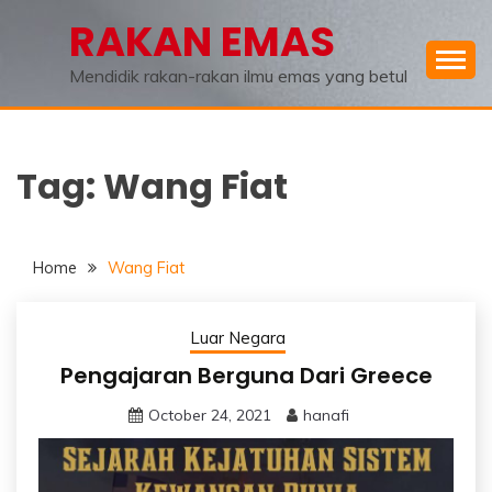
Skip
RAKAN EMAS
to
content
Mendidik rakan-rakan ilmu emas yang betul
Tag:
Wang Fiat
Home
Wang Fiat
Luar Negara
Pengajaran Berguna Dari Greece
October 24, 2021
hanafi