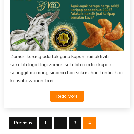
Zaman korang ada tak guna kupon hari aktiviti
sekolah Ingat lagi zaman sekolah rendah kupon
seringgit memang sinomin hari sukan, hari kantin, hari
keusahawanan, hari
Read More
Posts
Previous
1
…
3
4
navigation