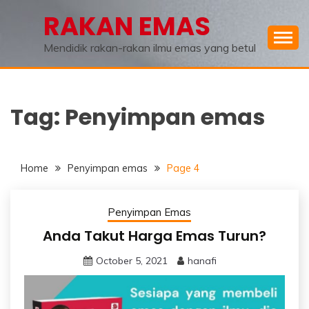
Skip
RAKAN EMAS
to
content
Mendidik rakan-rakan ilmu emas yang betul
Tag:
Penyimpan emas
Home
Penyimpan emas
Page 4
Penyimpan Emas
Anda Takut Harga Emas Turun?
October 5, 2021
hanafi