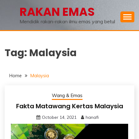
Skip
RAKAN EMAS
to
content
Mendidik rakan-rakan ilmu emas yang betul
Tag:
Malaysia
Home
Malaysia
Wang & Emas
Fakta Matawang Kertas Malaysia
October 14, 2021
hanafi