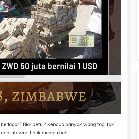
n berlapar? Biar betul? Kenapa banyak wang tapi tak
ada jutawan tidak mampu beli