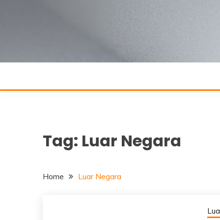
Skip
to
content
Tag:
Luar Negara
Home
Luar Negara
Lua