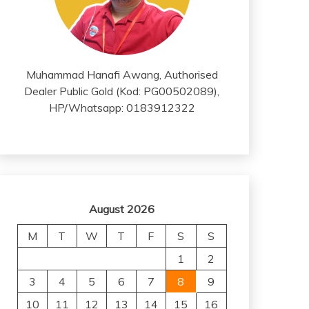
Muhammad Hanafi Awang, Authorised
Dealer Public Gold (Kod: PG00502089),
HP/Whatsapp: 0183912322
August 2026
M
T
W
T
F
S
S
1
2
3
4
5
6
7
8
9
10
11
12
13
14
15
16