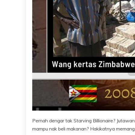
Pernah dengar tak Starving Billionaire? Jutawa
mampu nak beli makanan? Hakikatnya memang 