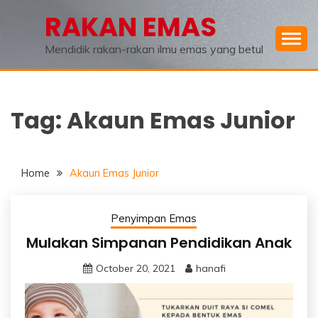
Skip
RAKAN EMAS
to
content
Mendidik rakan-rakan ilmu emas yang betul
Tag:
Akaun Emas Junior
Home
Akaun Emas Junior
Penyimpan Emas
Mulakan Simpanan Pendidikan Anak
October 20, 2021
hanafi