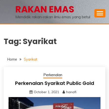
Skip
RAKAN EMAS
to
content
Mendidik rakan-rakan ilmu emas yang betul
Tag:
Syarikat
Home
Syarikat
Perkenalan
Perkenalan Syarikat Public Gold
October 1, 2021
hanafi