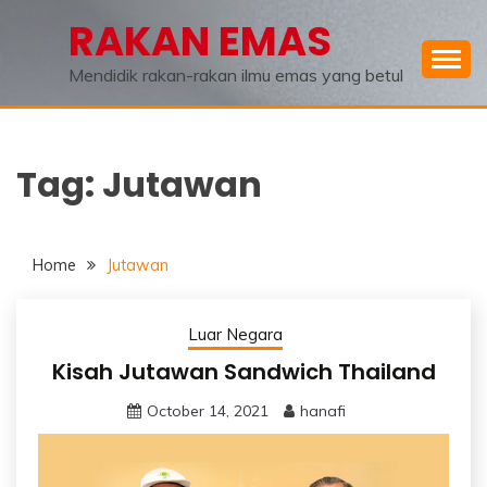
Skip
RAKAN EMAS
to
content
Mendidik rakan-rakan ilmu emas yang betul
Tag:
Jutawan
Home
Jutawan
Luar Negara
Kisah Jutawan Sandwich Thailand
October 14, 2021
hanafi