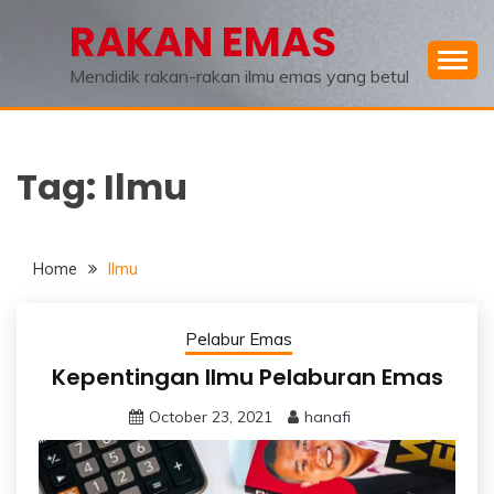
Skip
RAKAN EMAS
to
content
Mendidik rakan-rakan ilmu emas yang betul
Tag:
Ilmu
Home
Ilmu
Pelabur Emas
Kepentingan Ilmu Pelaburan Emas
October 23, 2021
hanafi