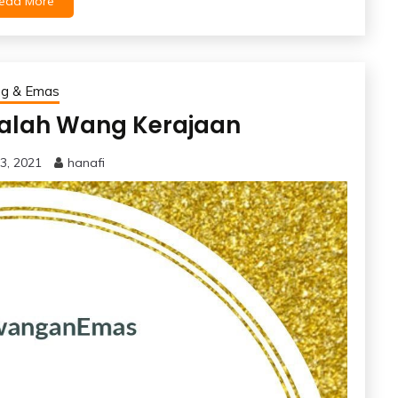
ead More
g & Emas
alah Wang Kerajaan
3, 2021
hanafi