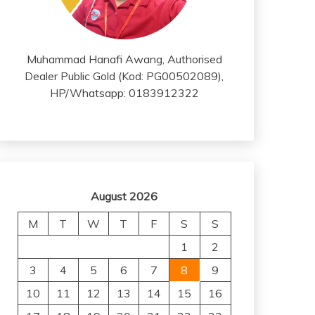
Muhammad Hanafi Awang, Authorised
Dealer Public Gold (Kod: PG00502089),
HP/Whatsapp: 0183912322
August 2026
M
T
W
T
F
S
S
1
2
3
4
5
6
7
8
9
10
11
12
13
14
15
16