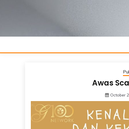
Skip
to
content
Pub
Awas Sc
October 2