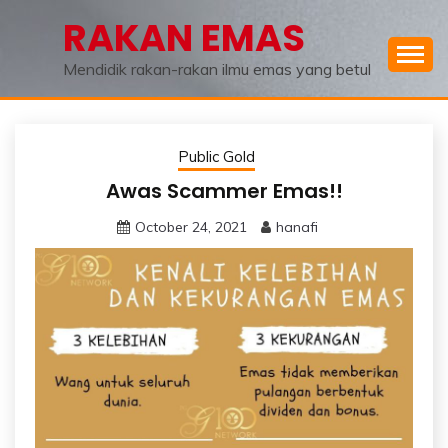
Skip
RAKAN EMAS
to
content
Mendidik rakan-rakan ilmu emas yang betul
Public Gold
Awas Scammer Emas!!
October 24, 2021
hanafi