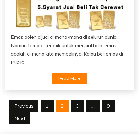
Emas boleh dijual di mana-mana di seluruh dunia.
Namun tempat terbaik untuk menjual balik emas
adalah di mana kita membelinya. Kalau beli emas di
Public
Read More
Posts
Previous
1
2
3
…
9
navigation
Next