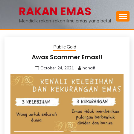
Skip
RAKAN EMAS
to
content
Mendidik rakan-rakan ilmu emas yang betul
Public Gold
Awas Scammer Emas!!
October 24, 2021
hanafi