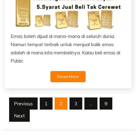
Emas boleh dijual di mana-mana di seluruh dunia.
Namun tempat terbaik untuk menjual balik emas
adalah di mana kita membelinya. Kalau beli emas di
Public
Read More
Posts
Previous
1
2
3
…
9
navigation
Next