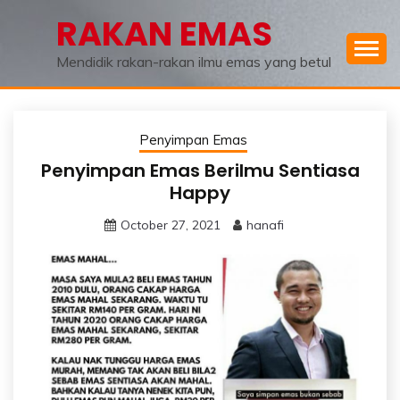
Skip
RAKAN EMAS
to
content
Mendidik rakan-rakan ilmu emas yang betul
Penyimpan Emas
Penyimpan Emas Berilmu Sentiasa
Happy
October 27, 2021
hanafi