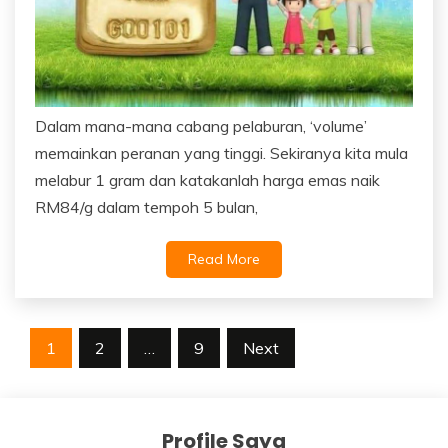
Dalam mana-mana cabang pelaburan, ‘volume’
memainkan peranan yang tinggi. Sekiranya kita mula
melabur 1 gram dan katakanlah harga emas naik
RM84/g dalam tempoh 5 bulan,
Read More
Posts
1
2
…
9
Next
navigation
Profile Saya