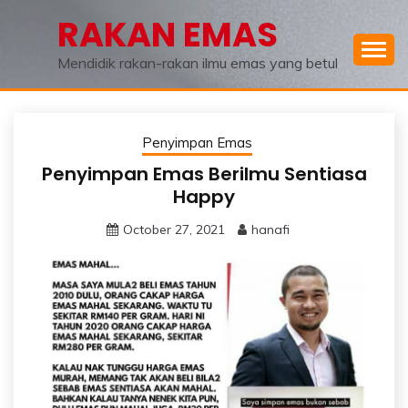
Skip
RAKAN EMAS
to
content
Mendidik rakan-rakan ilmu emas yang betul
Penyimpan Emas
Penyimpan Emas Berilmu Sentiasa
Happy
October 27, 2021
hanafi