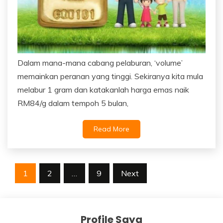
Dalam mana-mana cabang pelaburan, ‘volume’
memainkan peranan yang tinggi. Sekiranya kita mula
melabur 1 gram dan katakanlah harga emas naik
RM84/g dalam tempoh 5 bulan,
Read More
Posts
1
2
…
9
Next
navigation
Profile Saya