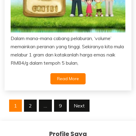
Dalam mana-mana cabang pelaburan, ‘volume’
memainkan peranan yang tinggi. Sekiranya kita mula
melabur 1 gram dan katakanlah harga emas naik
RM84/g dalam tempoh 5 bulan,
Read More
Posts
1
2
…
9
Next
navigation
Profile Saya