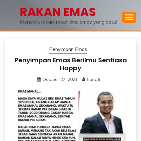
Skip
RAKAN EMAS
to
content
Mendidik rakan-rakan ilmu emas yang betul
Penyimpan Emas
Penyimpan Emas Berilmu Sentiasa
Happy
October 27, 2021
hanafi