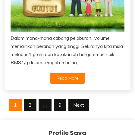
Dalam mana-mana cabang pelaburan, ‘volume’
memainkan peranan yang tinggi. Sekiranya kita mula
melabur 1 gram dan katakanlah harga emas naik
RM84/g dalam tempoh 5 bulan,
Read More
Posts
1
2
…
9
Next
navigation
Profile Saya