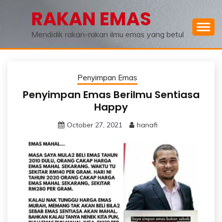
Skip
RAKAN EMAS
to
content
Mendidik rakan-rakan ilmu emas yang betul
Penyimpan Emas
Penyimpan Emas Berilmu Sentiasa
Happy
October 27, 2021
hanafi