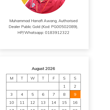
Muhammad Hanafi Awang, Authorised
Dealer Public Gold (Kod: PG00502089),
HP/Whatsapp: 0183912322
August 2026
M
T
W
T
F
S
S
1
2
3
4
5
6
7
8
9
10
11
12
13
14
15
16