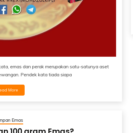
kata, emas dan perak merupakan satu-satunya aset
ewangan. Pendek kata tiada siapa
ead More
impan Emas
an 100 gram Emas?