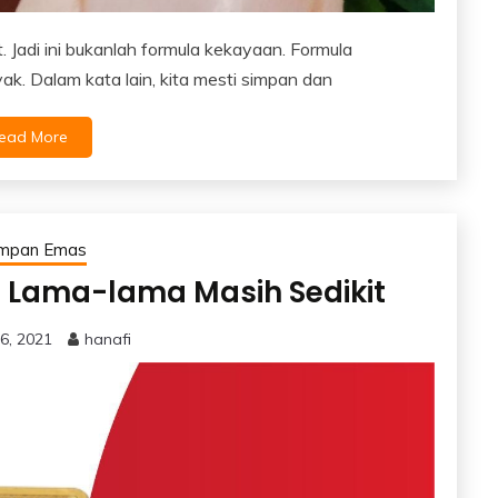
t. Jadi ini bukanlah formula kekayaan. Formula
k. Dalam kata lain, kita mesti simpan dan
ead More
impan Emas
pi Lama-lama Masih Sedikit
6, 2021
hanafi