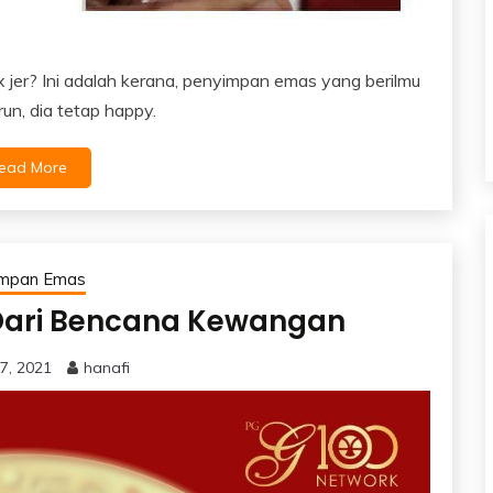
 jer? Ini adalah kerana, penyimpan emas yang berilmu
un, dia tetap happy.
ead More
impan Emas
Dari Bencana Kewangan
7, 2021
hanafi