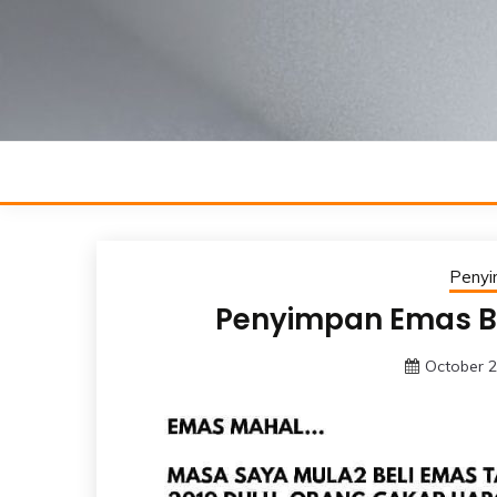
Skip
to
content
Peny
Penyimpan Emas B
October 2