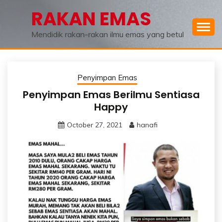
Skip
RAKAN EMAS
to
content
Mendidik rakan-rakan ilmu emas yang betul
Penyimpan Emas
Penyimpan Emas Berilmu Sentiasa
Happy
October 27, 2021
hanafi