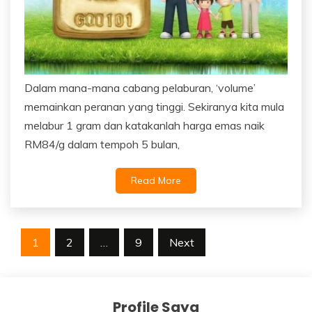
Dalam mana-mana cabang pelaburan, ‘volume’
memainkan peranan yang tinggi. Sekiranya kita mula
melabur 1 gram dan katakanlah harga emas naik
RM84/g dalam tempoh 5 bulan,
Read More
Posts
1
2
…
9
Next
navigation
Profile Saya