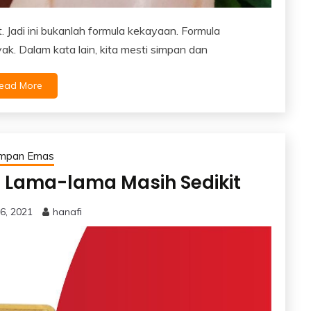
t. Jadi ini bukanlah formula kekayaan. Formula
k. Dalam kata lain, kita mesti simpan dan
ead More
impan Emas
pi Lama-lama Masih Sedikit
6, 2021
hanafi