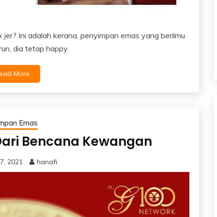
 jer? Ini adalah kerana, penyimpan emas yang berilmu
un, dia tetap happy.
ead More
impan Emas
Dari Bencana Kewangan
7, 2021
hanafi