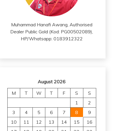
Muhammad Hanafi Awang, Authorised
Dealer Public Gold (Kod: PG00502089),
HP/Whatsapp: 0183912322
August 2026
M
T
W
T
F
S
S
1
2
3
4
5
6
7
8
9
10
11
12
13
14
15
16