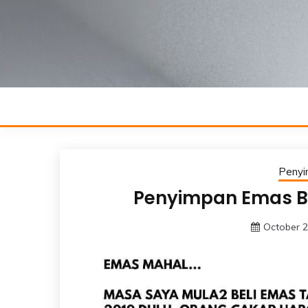
Skip
to
content
Peny
Penyimpan Emas B
October 2