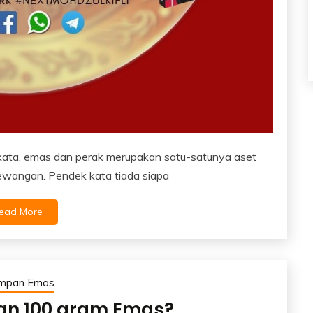
kata, emas dan perak merupakan satu-satunya aset
ewangan. Pendek kata tiada siapa
ead More
impan Emas
an 100 gram Emas?