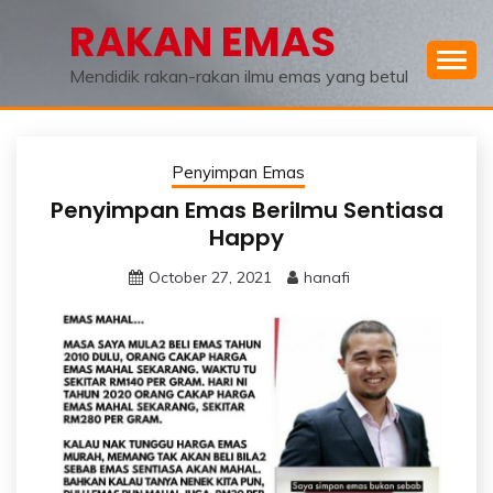
Skip
RAKAN EMAS
to
content
Mendidik rakan-rakan ilmu emas yang betul
Penyimpan Emas
Penyimpan Emas Berilmu Sentiasa
Happy
October 27, 2021
hanafi