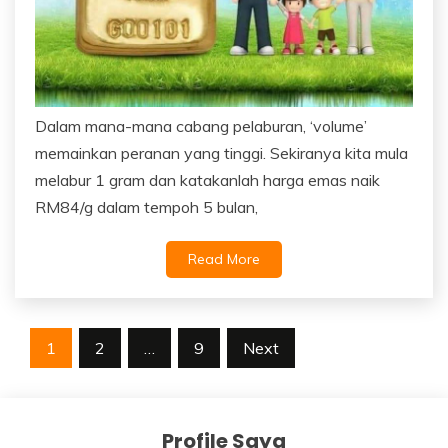
Dalam mana-mana cabang pelaburan, ‘volume’
memainkan peranan yang tinggi. Sekiranya kita mula
melabur 1 gram dan katakanlah harga emas naik
RM84/g dalam tempoh 5 bulan,
Read More
Posts
1
2
…
9
Next
navigation
Profile Saya