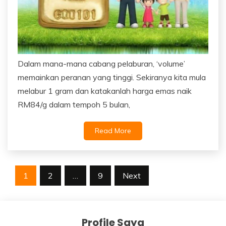
Dalam mana-mana cabang pelaburan, ‘volume’
memainkan peranan yang tinggi. Sekiranya kita mula
melabur 1 gram dan katakanlah harga emas naik
RM84/g dalam tempoh 5 bulan,
Read More
Posts
1
2
…
9
Next
navigation
Profile Saya