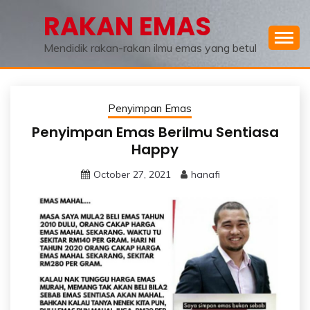
Skip
RAKAN EMAS
to
content
Mendidik rakan-rakan ilmu emas yang betul
Penyimpan Emas
Penyimpan Emas Berilmu Sentiasa
Happy
October 27, 2021
hanafi