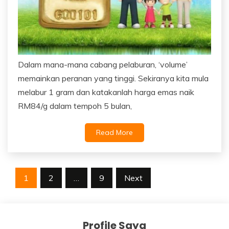
Dalam mana-mana cabang pelaburan, ‘volume’
memainkan peranan yang tinggi. Sekiranya kita mula
melabur 1 gram dan katakanlah harga emas naik
RM84/g dalam tempoh 5 bulan,
Read More
Posts
1
2
…
9
Next
navigation
Profile Saya