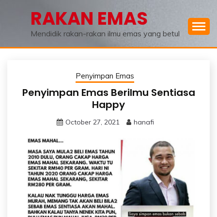
Skip
RAKAN EMAS
to
content
Mendidik rakan-rakan ilmu emas yang betul
Penyimpan Emas
Penyimpan Emas Berilmu Sentiasa
Happy
October 27, 2021
hanafi